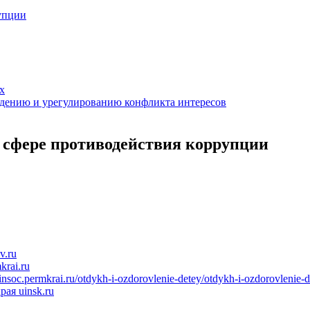
упции
х
дению и урегулированию конфликта интересов
 сфере противодействия коррупции
v.ru
krai.ru
nsoc.permkrai.ru/otdykh-i-ozdorovlenie-detey/otdykh-i-ozdorovlenie-d
рая
uinsk.ru