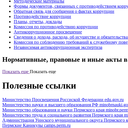
Методические материалы
Формы документов, связанных с противодействием корр
Обратная связь для сообщения о фактах коррупции
Противодействие коррупции
Планы, отчеты, доклады
Комиссия по противодействию коррупции
Антикоррупционное просвещение
Сведения о дохода, расхода, об исуществе и обязательства
Комиссия по соблюдению требований к служебному пове
Независимая антикоррупционная экспертиза
Нормативные, правовые и иные акты в
Показать еще
Показать еще
Полезные ссылки
Министерство Просвещения Россиской Федерации
edu.gov.ru
Министерство науки и высшего образования РФ
minobrnauki.go
Министерство образования и науки Пермского края
minobr.perm
Министерство труда и социального развития Пермского края
mi
Администрация Уинского муниципального округа Пермского к
Пермские Каникулы
camps.perm.ru